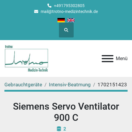
+491795302805
mail@trotno-medizintechnik.de
Suche
Menü
Gebrauchtgeräte
Intensiv-Beatmung
1702151423
Siemens Servo Ventilator
900 C
2