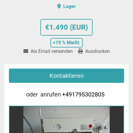
Lager
€1.490 (EUR)
+19 % MwSt.
Als Email versenden
Ausdrucken
Kontaktieren
oder
anrufen
+491795302805