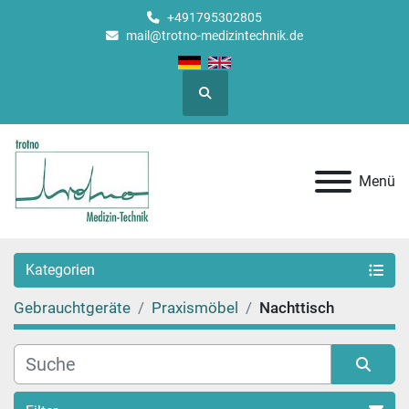
+491795302805
mail@trotno-medizintechnik.de
Suche
Menü
Kategorien
Gebrauchtgeräte
Praxismöbel
Nachttisch