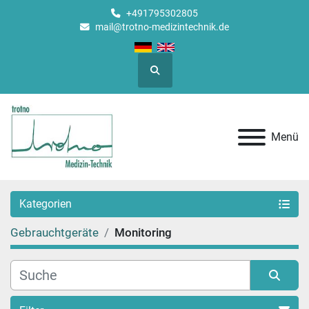
+491795302805
mail@trotno-medizintechnik.de
Suche
Menü
Kategorien
Gebrauchtgeräte
Monitoring