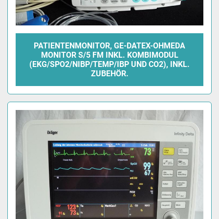
PATIENTENMONITOR, GE-DATEX-OHMEDA
MONITOR S/5 FM INKL. KOMBIMODUL
(EKG/SPO2/NIBP/TEMP/IBP UND CO2), INKL.
ZUBEHÖR.