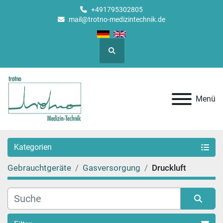
+491795302805
mail@trotno-medizintechnik.de
Suche
Menü
Kategorien
Gebrauchtgeräte
Gasversorgung
Druckluft