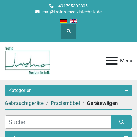
+491795302805
mail@trotno-medizintechnik.de
Suche
Menü
Kategorien
Gebrauchtgeräte
Praxismöbel
Gerätewägen