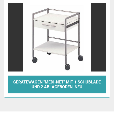
GERÄTEWAGEN "MEDI-NET" MIT 1 SCHUBLADE
UND 2 ABLAGEBÖDEN, NEU