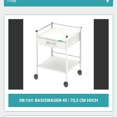
Filter
Sortieren nach
08/16® BASISWAGEN 45 | 70,5 CM HOCH