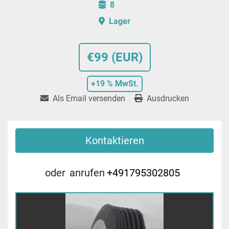
8
Lager
€99 (EUR)
+19 % MwSt.
Als Email versenden
Ausdrucken
Kontaktieren
oder
anrufen
+491795302805