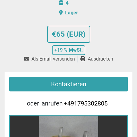
4
Lager
€65 (EUR)
+19 % MwSt.
Als Email versenden
Ausdrucken
Kontaktieren
oder
anrufen
+491795302805