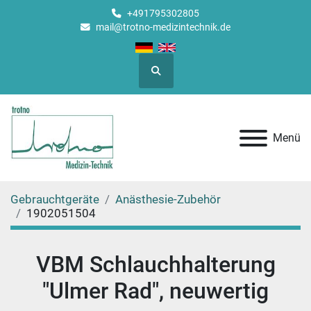
+491795302805
mail@trotno-medizintechnik.de
Suche
Menü
Gebrauchtgeräte
Anästhesie-Zubehör
1902051504
VBM Schlauchhalterung
"Ulmer Rad", neuwertig