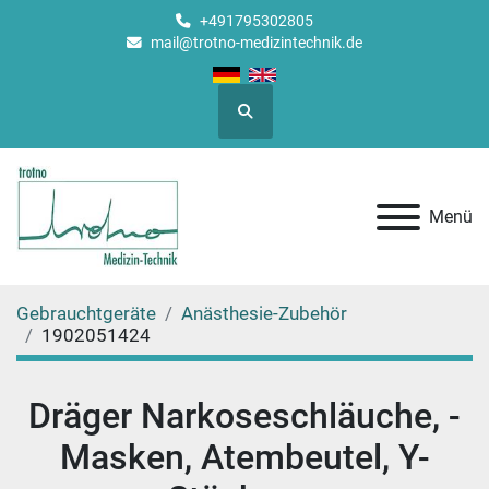
+491795302805
mail@trotno-medizintechnik.de
Suche
Menü
Gebrauchtgeräte
Anästhesie-Zubehör
1902051424
Dräger Narkoseschläuche, -
Masken, Atembeutel, Y-