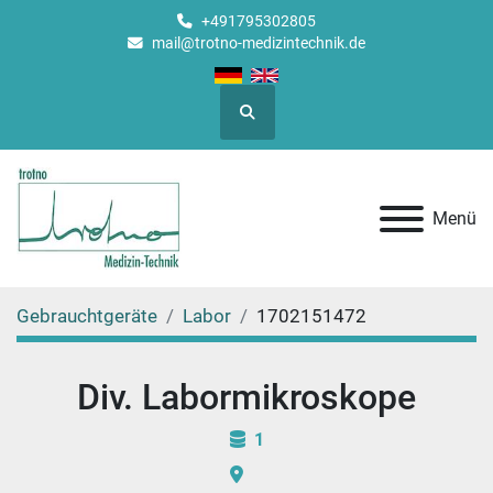
+491795302805
mail@trotno-medizintechnik.de
Suche
Menü
Gebrauchtgeräte
Labor
1702151472
Div. Labormikroskope
1