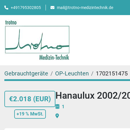
mail@trotno-medizintechnik.de
+491795302805
Gebrauchtgeräte
OP-Leuchten
1702151475
Hanaulux 2002/20
€2.018 (EUR)
1
+19 % MwSt.