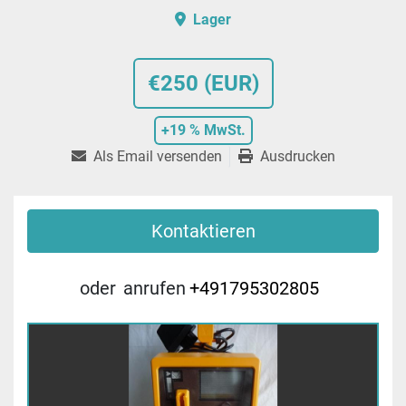
Lager
€250 (EUR)
+19 % MwSt.
Als Email versenden
Ausdrucken
Kontaktieren
oder
anrufen
+491795302805