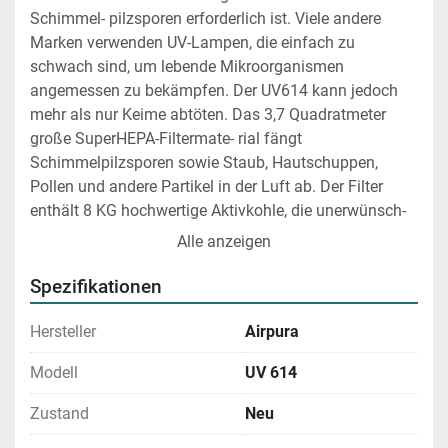
Schimmel- pilzsporen erforderlich ist. Viele andere 
Marken verwenden UV-Lampen, die einfach zu 
schwach sind, um lebende Mikroorganismen 
angemessen zu bekämpfen. Der UV614 kann jedoch 
mehr als nur Keime abtöten. Das 3,7 Quadratmeter 
große SuperHEPA-Filtermate- rial fängt 
Schimmelpilzsporen sowie Staub, Hautschuppen, 
Pollen und andere Partikel in der Luft ab. Der Filter 
enthält 8 KG hochwertige Aktivkohle, die unerwünsch- 
te Gerüche, Rauch und Chemikalien aus Ihren Gewerbe- 
Alle anzeigen
und Wohnräumen entfernt. Der Lüfter bewegt ca. 16 
Kubikmeter Luft pro Minute. Durch seine Filter reinigt er 
Spezifikationen
bis zu 185 Quadratmeter. Auf kleinerem Raum sorgt 
der UV614 für mehr Luftaustausch pro Stunde, was zu 
Hersteller
Airpura
einer noch saubereren Luft führt. Der UV614 ist eine 
Modell
UV 614
gute Wahl für jemanden, der Schutz auf drei Ebenen 
wünscht: Keime, Partikel und Dämpfe. Es ist eine aus- 
Zustand
Neu
gezeichnete Wahl für alle, die zu Hause oder im Büro 