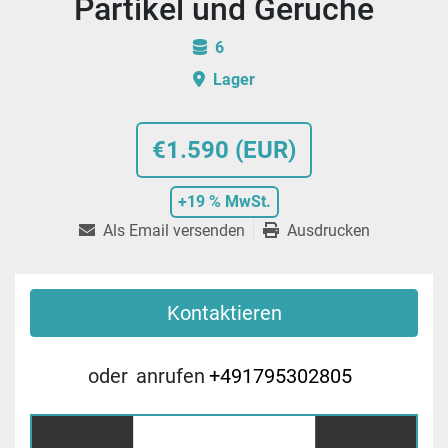
Partikel und Gerüche
6
Lager
€1.590 (EUR)
+19 % MwSt.
Als Email versenden
Ausdrucken
Kontaktieren
oder
anrufen
+491795302805