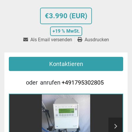
€3.990 (EUR)
+19 % MwSt.
Als Email versenden
Ausdrucken
Kontaktieren
oder
anrufen
+491795302805