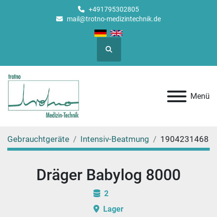
+491795302805
mail@trotno-medizintechnik.de
Suche
Menü
Gebrauchtgeräte
Intensiv-Beatmung
1904231468
Dräger Babylog 8000
2
Lager