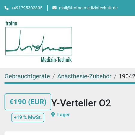
mail@trotno-medizintechnik.de
+491795302805
Gebrauchtgeräte
Anästhesie-Zubehör
1904
Y-Verteiler O2
€190 (EUR)
Lager
+19 % MwSt.