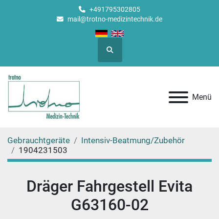
+491795302805
mail@trotno-medizintechnik.de
Suche
Menü
Gebrauchtgeräte
Intensiv-Beatmung/Zubehör
1904231503
Dräger Fahrgestell Evita
G63160-02