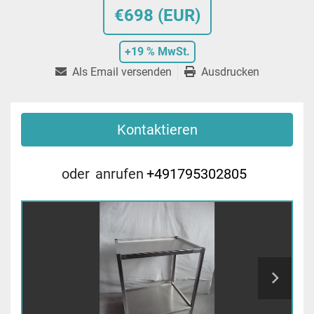
€698 (EUR)
+19 % MwSt.
Als Email versenden
Ausdrucken
Kontaktieren
oder
anrufen
+491795302805