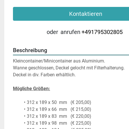
Kontaktieren
oder
anrufen
+491795302805
Beschreibung
Kleincontainer/Minicontainer aus Aluminium.
Wanne geschlossen, Deckel gelocht mit Filterhalterung.
Deckel in div. Farben erhältlich.
Mögliche Größen:
312 x 189 x 50  mm   (€ 205,00)
312 x 189 x 66  mm   (€ 215,00)
312 x 189 x 83  mm   (€ 220,00)
312 x 189 x 98  mm   (€ 225,00)