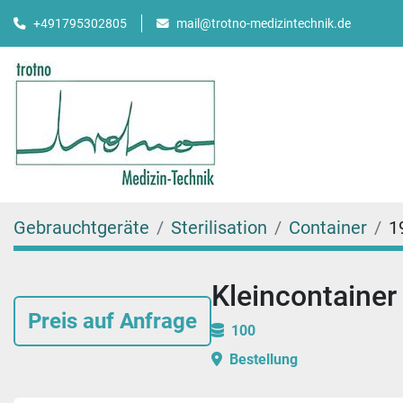
mail@trotno-medizintechnik.de
+491795302805
Gebrauchtgeräte
Sterilisation
Container
1
Kleincontainer
Preis auf Anfrage
100
Bestellung