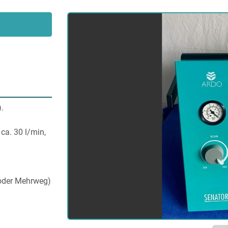
.
a. 30 l/min, 
 oder Mehrweg)