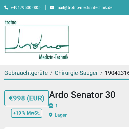
mail@trotno-medizintechnik.de
+491795302805
Gebrauchtgeräte
Chirurgie-Sauger
1904231
Ardo Senator 30
€998 (EUR)
1
+19 % MwSt.
Lager