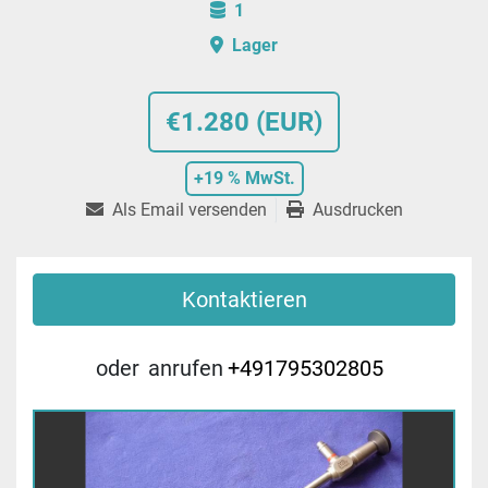
1
Lager
€1.280 (EUR)
+19 % MwSt.
Als Email versenden
Ausdrucken
Kontaktieren
oder
anrufen
+491795302805