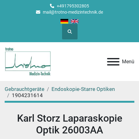
+491795302805
mail@trotno-medizintechnik.de
Suche
Menü
Gebrauchtgeräte
Endoskopie-Starre Optiken
1904231614
Karl Storz Laparaskopie
Optik 26003AA