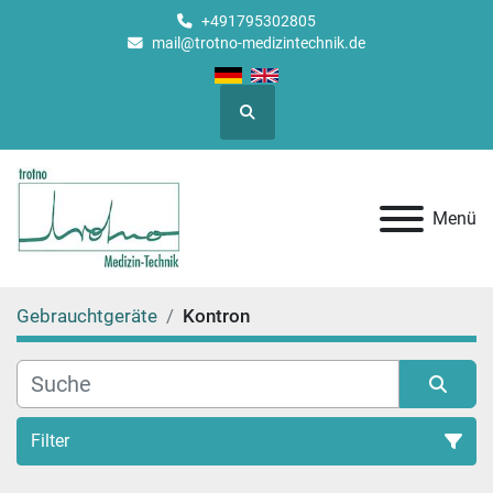
+491795302805
mail@trotno-medizintechnik.de
Suche
Menü
Gebrauchtgeräte
Kontron
Filter