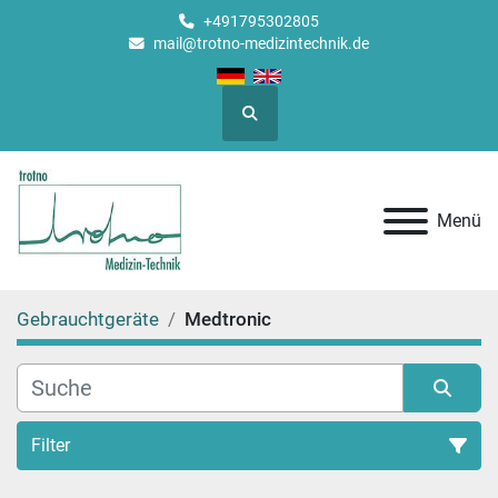
+491795302805
mail@trotno-medizintechnik.de
Suche
Menü
Gebrauchtgeräte
Medtronic
Filter